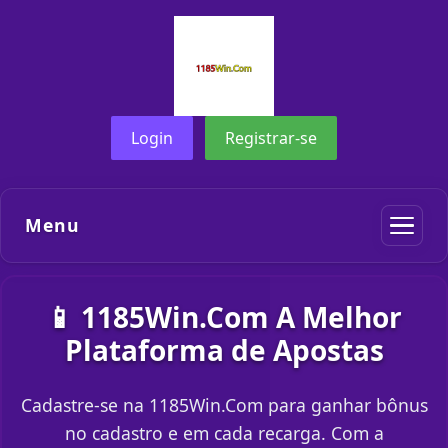
Login
Registrar-se
Menu
📱 1185Win.Com A Melhor
Plataforma de Apostas
Cadastre-se na 1185Win.Com para ganhar bônus
no cadastro e em cada recarga. Com a