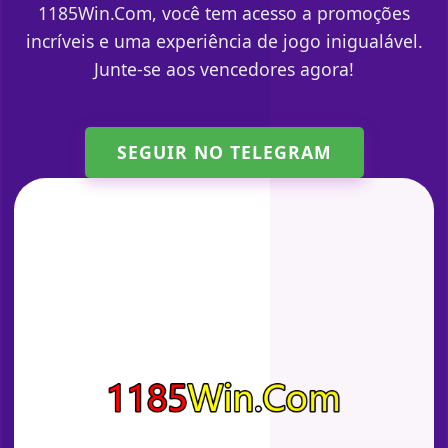
1185Win.Com, você tem acesso a promoções
incríveis e uma experiência de jogo inigualável.
Junte-se aos vencedores agora!
SEGUIR NO TELEGRAM