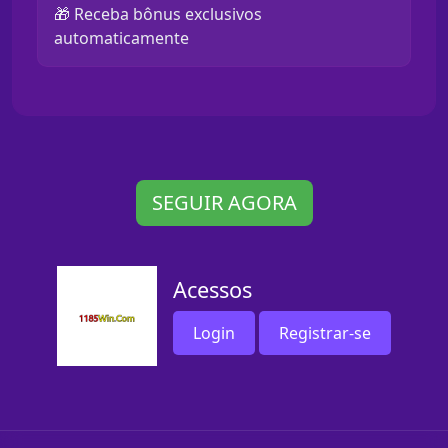
🎁 Receba bônus exclusivos
automaticamente
SEGUIR AGORA
Acessos
Login
Registrar-se