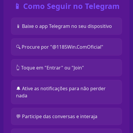
📱 Como Seguir no Telegram
📱 Baixe o app Telegram no seu dispositivo
🔍 Procure por "@1185Win.ComOficial"
👆 Toque em "Entrar" ou "Join"
🔔 Ative as notificações para não perder
nada
💬 Participe das conversas e interaja