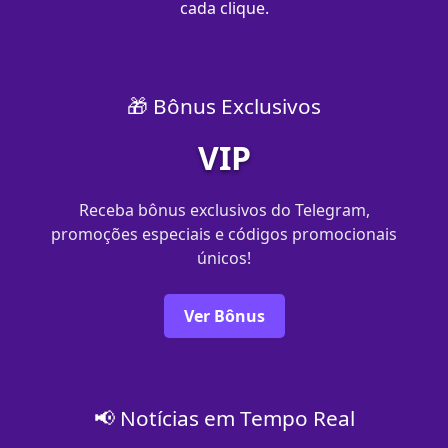
cada clique.
🎁 Bônus Exclusivos
VIP
Receba bônus exclusivos do Telegram,
promoções especiais e códigos promocionais
únicos!
Ver Bônus
📢 Notícias em Tempo Real