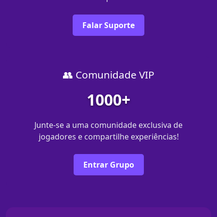
Falar Suporte
👥 Comunidade VIP
1000+
Junte-se a uma comunidade exclusiva de
jogadores e compartilhe experiências!
Entrar Grupo