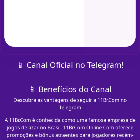
📱 Canal Oficial no Telegram!
📱 Benefícios do Canal
Descubra as vantagens de seguir a 11Br.Com no
Telegram
A 11Br.Com é conhecida como uma famosa empresa de
jogos de azar no Brasil. 11Br.Com Online Com oferece
promoções e bônus atraentes para jogadores recém-