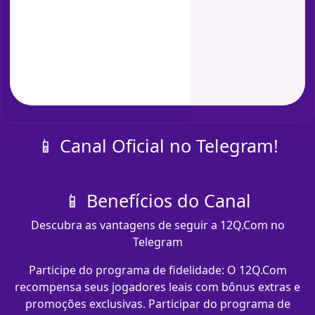
📱 Canal Oficial no Telegram!
📱 Benefícios do Canal
Descubra as vantagens de seguir a 12Q.Com no
Telegram
Participe do programa de fidelidade: O 12Q.Com
recompensa seus jogadores leais com bônus extras e
promoções exclusivas. Participar do programa de