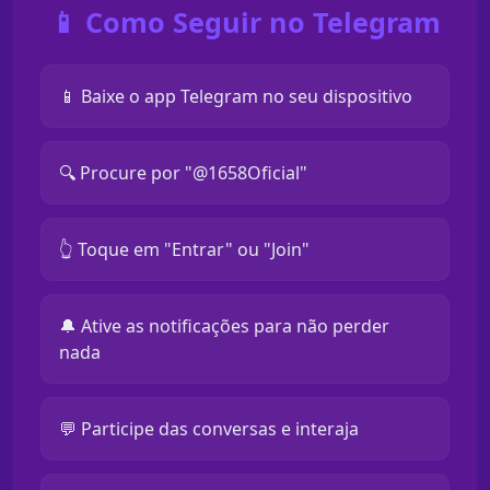
📱 Como Seguir no Telegram
📱 Baixe o app Telegram no seu dispositivo
🔍 Procure por "@1658Oficial"
👆 Toque em "Entrar" ou "Join"
🔔 Ative as notificações para não perder
nada
💬 Participe das conversas e interaja