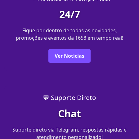
24/7
Fique por dentro de todas as novidades,
promoções e eventos da 1658 em tempo real!
Ver Notícias
💬 Suporte Direto
Chat
Suporte direto via Telegram, respostas rápidas e
atendimento personalizado!