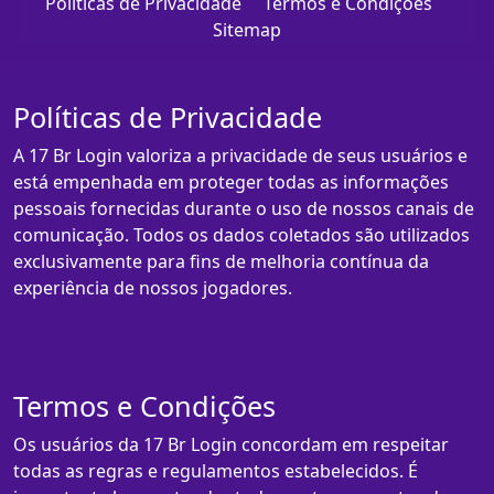
Políticas de Privacidade
Termos e Condições
Sitemap
Políticas de Privacidade
A 17 Br Login valoriza a privacidade de seus usuários e
está empenhada em proteger todas as informações
pessoais fornecidas durante o uso de nossos canais de
comunicação. Todos os dados coletados são utilizados
exclusivamente para fins de melhoria contínua da
experiência de nossos jogadores.
Termos e Condições
Os usuários da 17 Br Login concordam em respeitar
todas as regras e regulamentos estabelecidos. É