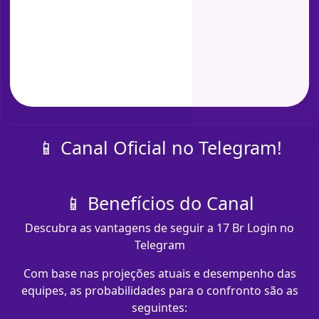
📱 Canal Oficial no Telegram!
📱 Benefícios do Canal
Descubra as vantagens de seguir a 17 Br Login no
Telegram
Com base nas projeções atuais e desempenho das
equipes, as probabilidades para o confronto são as
seguintes: