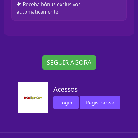
🎁 Receba bônus exclusivos
automaticamente
SEGUIR AGORA
Acessos
Login
Registrar-se