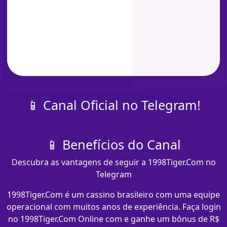
📱 Canal Oficial no Telegram!
📱 Benefícios do Canal
Descubra as vantagens de seguir a 1998Tiger.Com no
Telegram
1998Tiger.Com é um cassino brasileiro com uma equipe
operacional com muitos anos de experiência. Faça login
no 1998Tiger.Com Online com e ganhe um bônus de R$