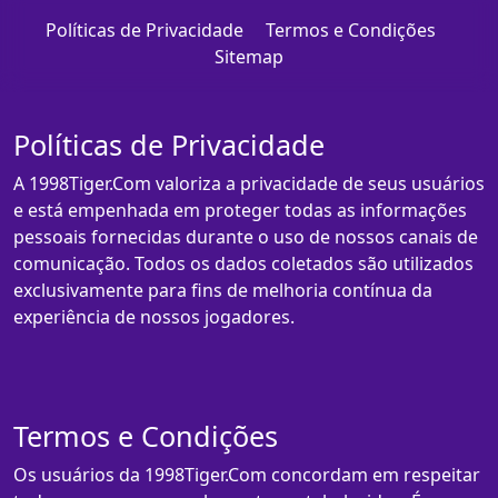
Políticas de Privacidade
Termos e Condições
Sitemap
Políticas de Privacidade
A 1998Tiger.Com valoriza a privacidade de seus usuários
e está empenhada em proteger todas as informações
pessoais fornecidas durante o uso de nossos canais de
comunicação. Todos os dados coletados são utilizados
exclusivamente para fins de melhoria contínua da
experiência de nossos jogadores.
Termos e Condições
Os usuários da 1998Tiger.Com concordam em respeitar