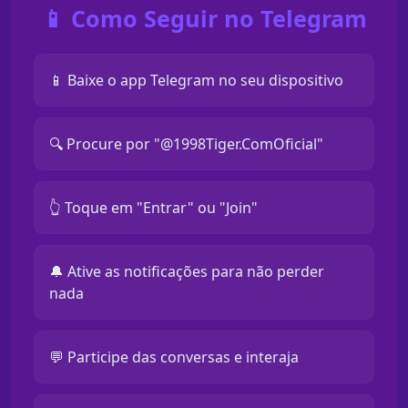
📱 Como Seguir no Telegram
📱 Baixe o app Telegram no seu dispositivo
🔍 Procure por "@1998Tiger.ComOficial"
👆 Toque em "Entrar" ou "Join"
🔔 Ative as notificações para não perder
nada
💬 Participe das conversas e interaja