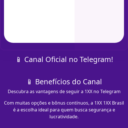
📱 Canal Oficial no Telegram!
📱 Benefícios do Canal
Descubra as vantagens de seguir a 1XX no Telegram
Com muitas opções e bônus contínuos, a 1XX 1XX Brasil
é a escolha ideal para quem busca segurança e
lucratividade.