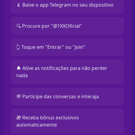
📱 Baixe o app Telegram no seu dispositivo
🔍 Procure por "@1XXOficial"
👆 Toque em "Entrar" ou "Join"
🔔 Ative as notificações para não perder
nada
💬 Participe das conversas e interaja
🎁 Receba bônus exclusivos
automaticamente