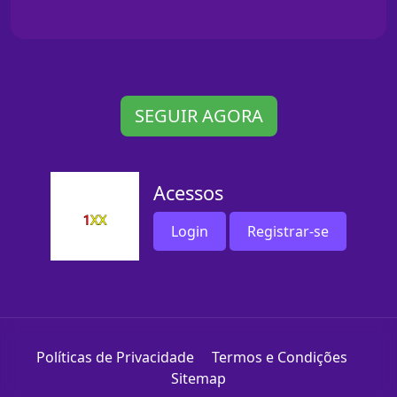
SEGUIR AGORA
Acessos
Login
Registrar-se
Políticas de Privacidade
Termos e Condições
Sitemap