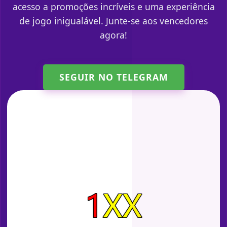
acesso a promoções incríveis e uma experiência
de jogo inigualável. Junte-se aos vencedores
agora!
SEGUIR NO TELEGRAM