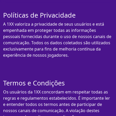
Políticas de Privacidade
A 1XX valoriza a privacidade de seus usuários e está
empenhada em proteger todas as informações
pessoais fornecidas durante o uso de nossos canais de
comunicação. Todos os dados coletados são utilizados
exclusivamente para fins de melhoria contínua da
experiência de nossos jogadores.
Termos e Condições
Os usuários da 1XX concordam em respeitar todas as
regras e regulamentos estabelecidos. É importante ler
e entender todos os termos antes de participar de
nossos canais de comunicação. A violação destes