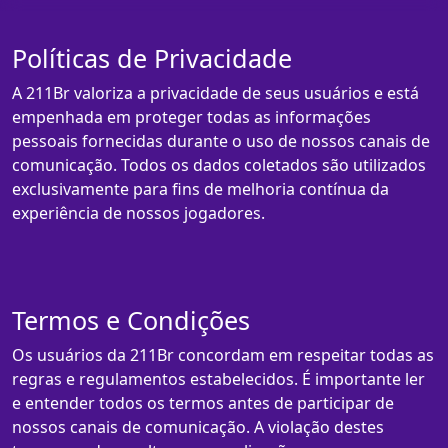
Políticas de Privacidade
A 211Br valoriza a privacidade de seus usuários e está
empenhada em proteger todas as informações
pessoais fornecidas durante o uso de nossos canais de
comunicação. Todos os dados coletados são utilizados
exclusivamente para fins de melhoria contínua da
experiência de nossos jogadores.
Termos e Condições
Os usuários da 211Br concordam em respeitar todas as
regras e regulamentos estabelecidos. É importante ler
e entender todos os termos antes de participar de
nossos canais de comunicação. A violação destes