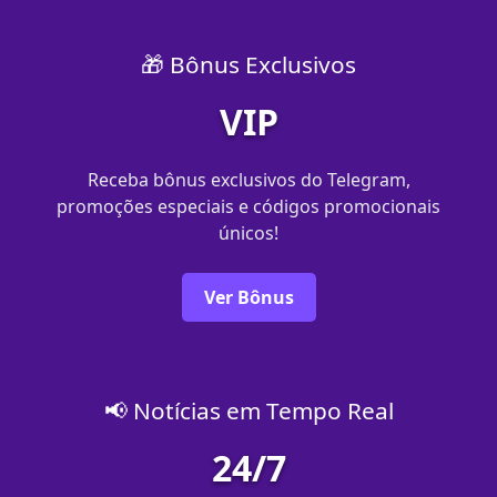
🎁 Bônus Exclusivos
VIP
Receba bônus exclusivos do Telegram,
promoções especiais e códigos promocionais
únicos!
Ver Bônus
📢 Notícias em Tempo Real
24/7