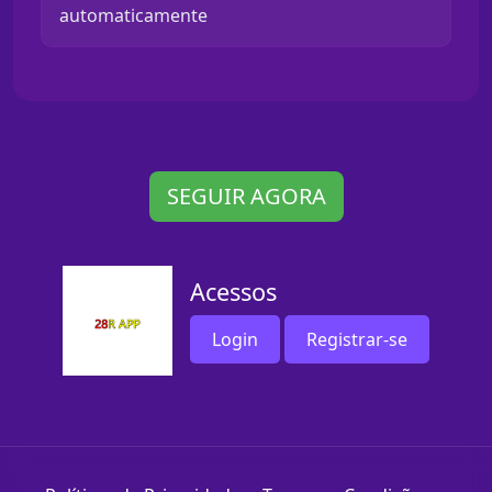
automaticamente
SEGUIR AGORA
Acessos
Login
Registrar-se