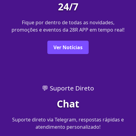
24/7
Fique por dentro de todas as novidades,
promoções e eventos da 28R APP em tempo real!
Ver Notícias
💬 Suporte Direto
Chat
Suporte direto via Telegram, respostas rápidas e
atendimento personalizado!