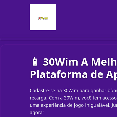
📱 30Wim A Melh
Plataforma de A
Cadastre-se na 30Wim para ganhar bôn
recarga. Com a 30Wim, você tem acesso 
uma experiência de jogo inigualável. J
agora!