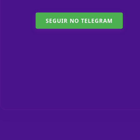
SEGUIR NO TELEGRAM