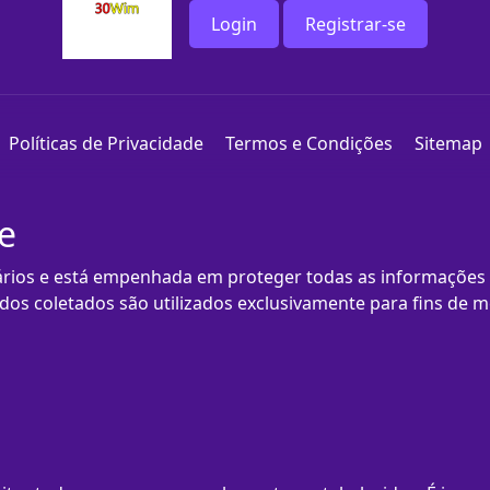
Login
Registrar-se
Políticas de Privacidade
Termos e Condições
Sitemap
de
uários e está empenhada em proteger todas as informações 
os coletados são utilizados exclusivamente para fins de m