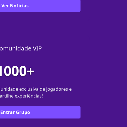
Ver Notícias
Comunidade VIP
1000+
unidade exclusiva de jogadores e
rtilhe experiências!
Entrar Grupo