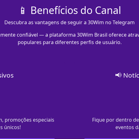
📱 Benefícios do Canal
Descubra as vantagens de seguir a 30Wim no Telegram
mente confiável — a plataforma 30Wim Brasil oferece atra
populares para diferentes perfis de usuário.
sivos
📢 Notí
m, promoções especiais
Fique por dentro d
s únicos!
eventos d