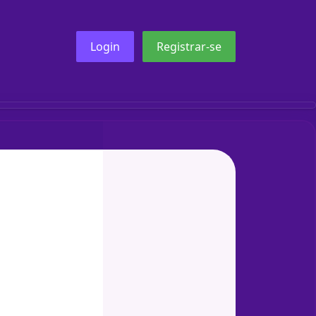
Login
Registrar-se