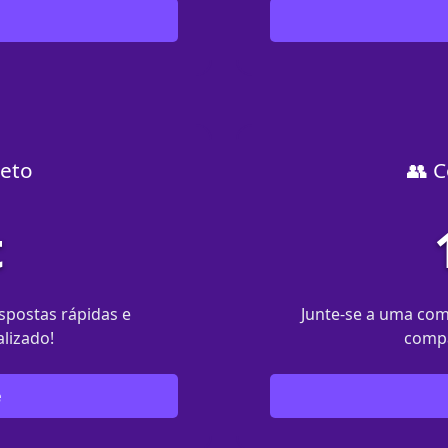
reto
👥 
t
espostas rápidas e
Junte-se a uma com
lizado!
compa
e