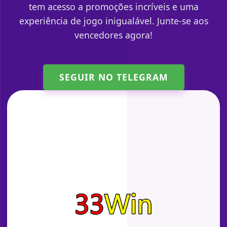
tem acesso a promoções incríveis e uma
experiência de jogo inigualável. Junte-se aos
vencedores agora!
SEGUIR NO TELEGRAM