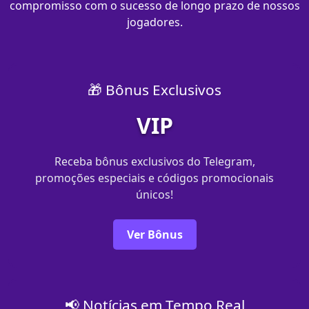
compromisso com o sucesso de longo prazo de nossos
jogadores.
🎁 Bônus Exclusivos
VIP
Receba bônus exclusivos do Telegram,
promoções especiais e códigos promocionais
únicos!
Ver Bônus
📢 Notícias em Tempo Real