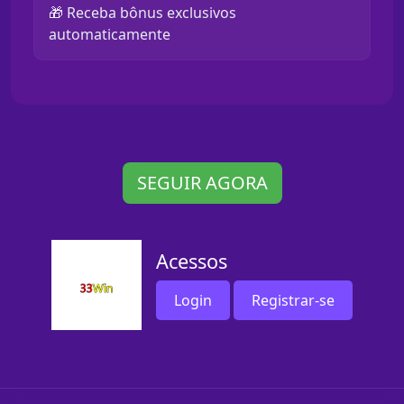
🎁 Receba bônus exclusivos
automaticamente
SEGUIR AGORA
Acessos
Login
Registrar-se