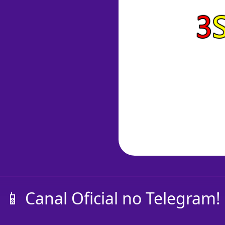
📱 Canal Oficial no Telegram!