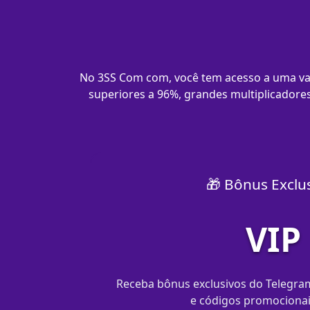
No 3SS Com com​, você tem acesso a uma va
superiores a 96%, grandes multiplicadore
🎁 Bônus Exclu
VIP
Receba bônus exclusivos do Telegra
e códigos promocionai