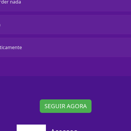
erder nada
a
aticamente
SEGUIR AGORA