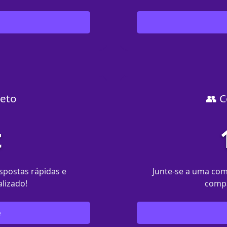
reto
👥 
t
espostas rápidas e
Junte-se a uma com
lizado!
compa
e