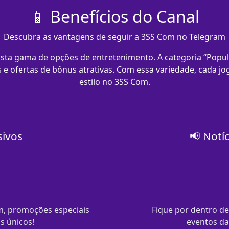
📱 Benefícios do Canal
Descubra as vantagens de seguir a 3SS Com no Telegram
sta gama de opções de entretenimento. A categoria “Popula
s e ofertas de bônus atrativas. Com essa variedade, cada 
estilo no 3SS Com.
sivos
📢 Notí
m, promoções especiais
Fique por dentro d
s únicos!
eventos da