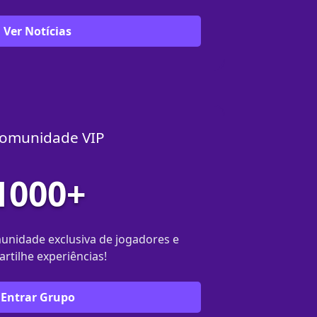
Ver Notícias
Comunidade VIP
1000+
unidade exclusiva de jogadores e
rtilhe experiências!
Entrar Grupo