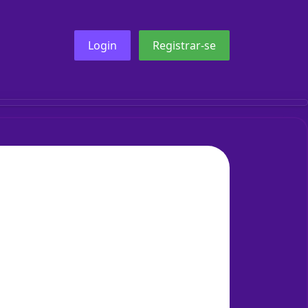
Login
Registrar-se