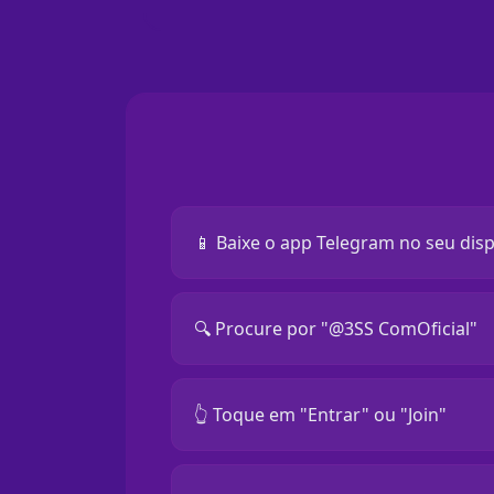
📱 Baixe o app Telegram no seu disp
🔍 Procure por "@3SS ComOficial"
👆 Toque em "Entrar" ou "Join"