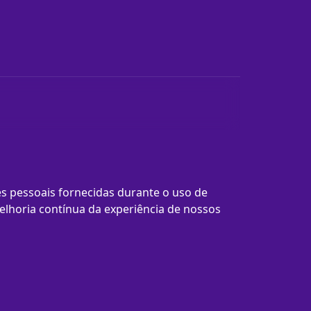
s pessoais fornecidas durante o uso de
elhoria contínua da experiência de nossos