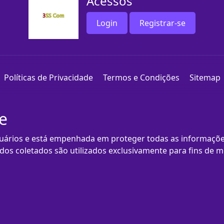
Acessos
Login
Registrar-se
Políticas de Privacidade
Termos e Condições
Sitemap
de
suários e está empenhada em proteger todas as informaçõe
os coletados são utilizados exclusivamente para fins de m