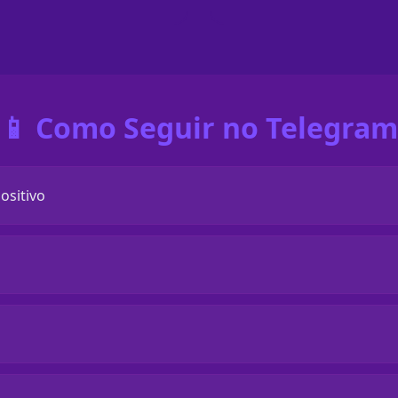
📱 Como Seguir no Telegram
ositivo