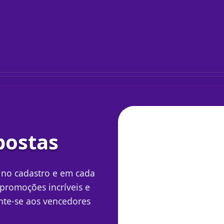
postas
 no cadastro e em cada
 promoções incríveis e
unte-se aos vencedores