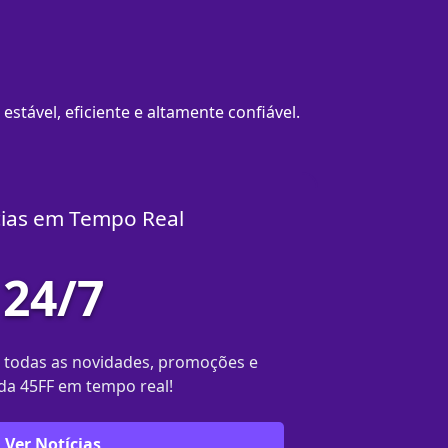
stável, eficiente e altamente confiável.
cias em Tempo Real
24/7
e todas as novidades, promoções e
da 45FF em tempo real!
Ver Notícias