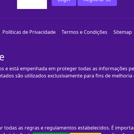
Políticas de Privacidade
Termos e Condições
Sitemap
de
rios e está empenhada em proteger todas as informações p
tados são utilizados exclusivamente para fins de melhoria
 todas as regras e regulamentos estabelecidos. É importa