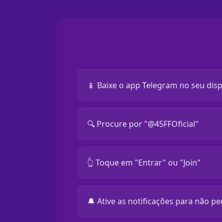
📱 Baixe o app Telegram no seu disp
🔍 Procure por "@45FFOficial"
👆 Toque em "Entrar" ou "Join"
🔔 Ative as notificações para não p