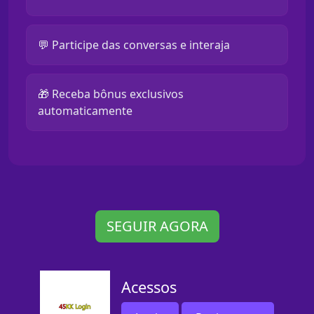
💬 Participe das conversas e interaja
🎁 Receba bônus exclusivos
automaticamente
SEGUIR AGORA
Acessos