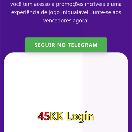
você tem acesso a promoções incríveis e uma
experiência de jogo inigualável. Junte-se aos
vencedores agora!
SEGUIR NO TELEGRAM