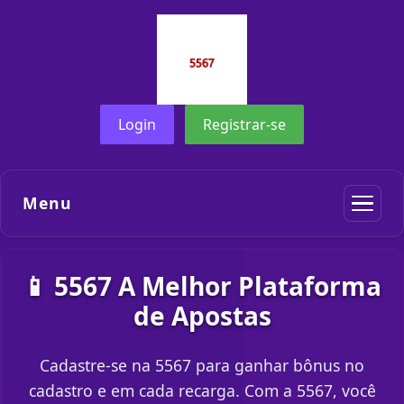
Login
Registrar-se
Menu
📱 5567 A Melhor Plataforma
de Apostas
Cadastre-se na 5567 para ganhar bônus no
cadastro e em cada recarga. Com a 5567, você