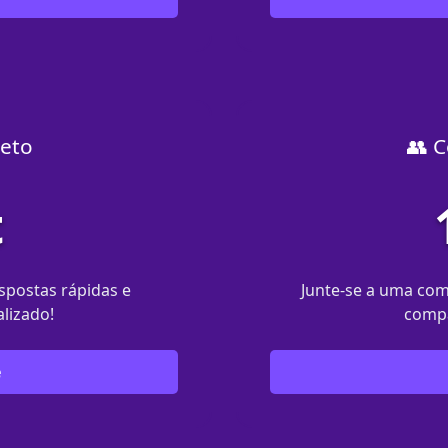
reto
👥 
t
espostas rápidas e
Junte-se a uma com
lizado!
compa
e