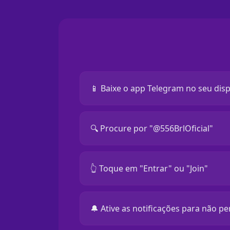
📱 Baixe o app Telegram no seu disp
🔍 Procure por "@556BrlOficial"
👆 Toque em "Entrar" ou "Join"
🔔 Ative as notificações para não p