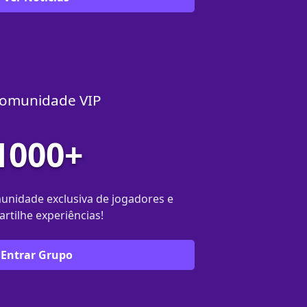
Comunidade VIP
1000+
unidade exclusiva de jogadores e
rtilhe experiências!
Entrar Grupo