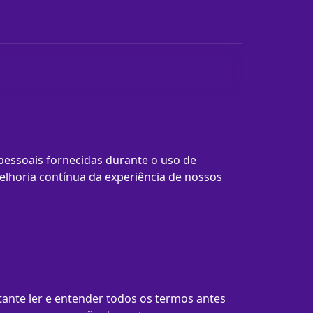
pessoais fornecidas durante o uso de
elhoria contínua da experiência de nossos
ante ler e entender todos os termos antes