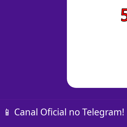
📱 Canal Oficial no Telegram!