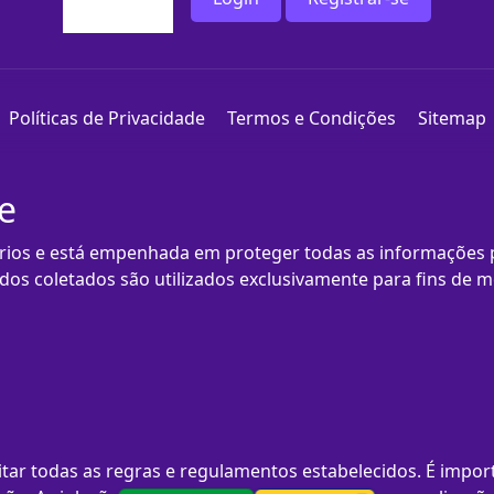
Políticas de Privacidade
Termos e Condições
Sitemap
de
uários e está empenhada em proteger todas as informações 
os coletados são utilizados exclusivamente para fins de m
ar todas as regras e regulamentos estabelecidos. É import