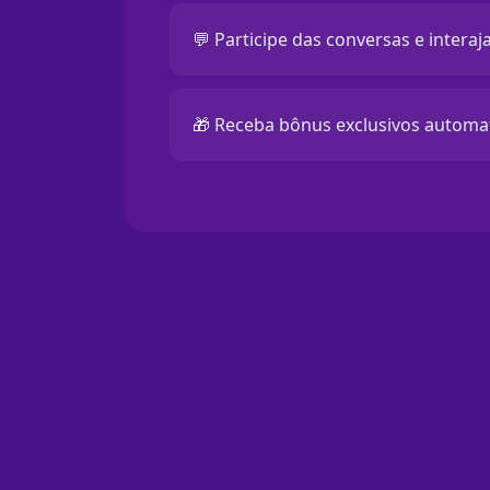
💬 Participe das conversas e interaj
🎁 Receba bônus exclusivos autom