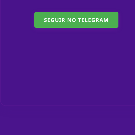
SEGUIR NO TELEGRAM