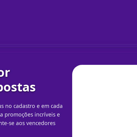
or
postas
us no cadastro e em cada
a promoções incríveis e
unte-se aos vencedores