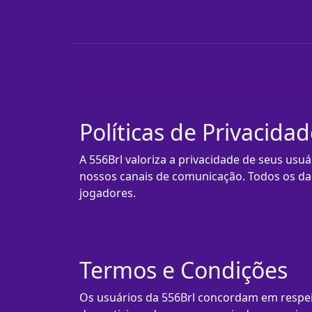
Políticas de Privacida
A 556Brl valoriza a privacidade de seus us
nossos canais de comunicação. Todos os dad
jogadores.
Termos e Condições
Os usuários da 556Brl concordam em respeit