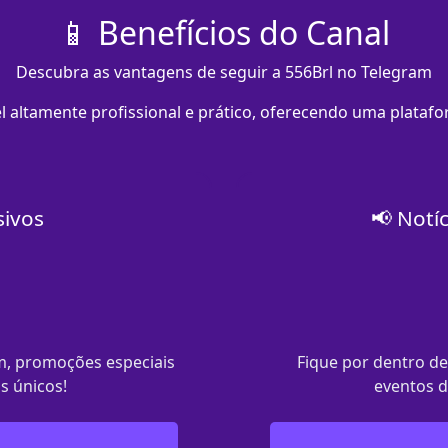
📱 Benefícios do Canal
Descubra as vantagens de seguir a 556Brl no Telegram
el altamente profissional e prático, oferecendo uma platafo
sivos
📢 Notí
m, promoções especiais
Fique por dentro d
s únicos!
eventos d