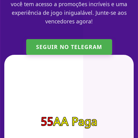
você tem acesso a promoções incríveis e uma
experiência de jogo inigualável. Junte-se aos
vencedores agora!
SEGUIR NO TELEGRAM