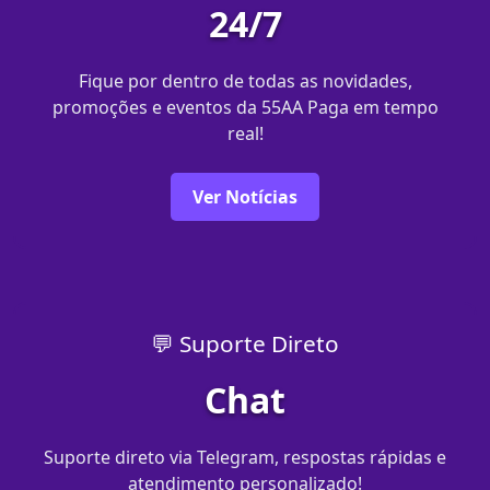
24/7
Fique por dentro de todas as novidades,
promoções e eventos da 55AA Paga em tempo
real!
Ver Notícias
💬 Suporte Direto
Chat
Suporte direto via Telegram, respostas rápidas e
atendimento personalizado!