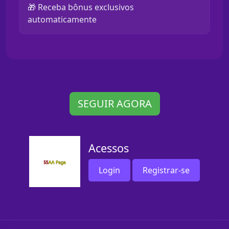
🎁 Receba bônus exclusivos
automaticamente
SEGUIR AGORA
Acessos
Login
Registrar-se