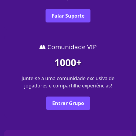
Falar Suporte
👥 Comunidade VIP
1000+
Junte-se a uma comunidade exclusiva de
jogadores e compartilhe experiências!
Entrar Grupo