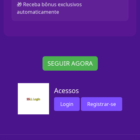
🎁 Receba bônus exclusivos
automaticamente
SEGUIR AGORA
Acessos
Login
Registrar-se