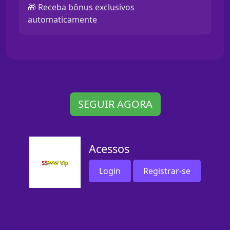
🎁 Receba bônus exclusivos
automaticamente
SEGUIR AGORA
Acessos
Login
Registrar-se