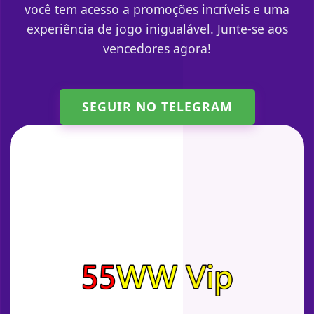
você tem acesso a promoções incríveis e uma
experiência de jogo inigualável. Junte-se aos
vencedores agora!
SEGUIR NO TELEGRAM