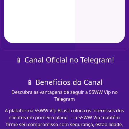
📱 Canal Oficial no Telegram!
📱 Benefícios do Canal
Descubra as vantagens de seguir a 55WW Vip no
Telegram
A plataforma 55WW Vip Brasil coloca os interesses dos
clientes em primeiro plano — a 55WW Vip mantém
firme seu compromisso com segurança, estabilidade,