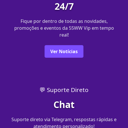
24/7
Fique por dentro de todas as novidades,
promoções e eventos da 55WW Vip em tempo
real!
Ver Notícias
💬 Suporte Direto
Chat
Suporte direto via Telegram, respostas rápidas e
atendimento personalizado!