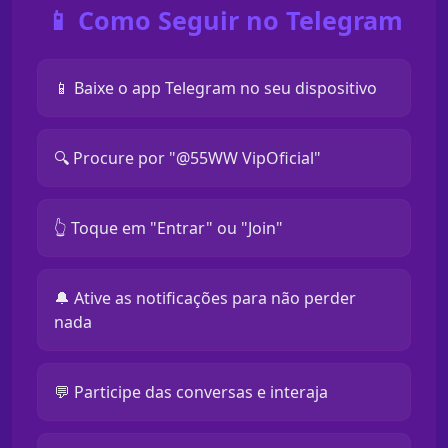
📱 Como Seguir no Telegram
📱 Baixe o app Telegram no seu dispositivo
🔍 Procure por "@55WW VipOficial"
👆 Toque em "Entrar" ou "Join"
🔔 Ative as notificações para não perder
nada
💬 Participe das conversas e interaja