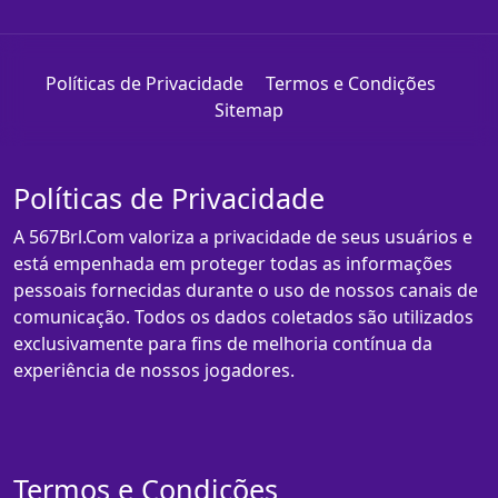
Políticas de Privacidade
Termos e Condições
Sitemap
Políticas de Privacidade
A 567Brl.Com valoriza a privacidade de seus usuários e
está empenhada em proteger todas as informações
pessoais fornecidas durante o uso de nossos canais de
comunicação. Todos os dados coletados são utilizados
exclusivamente para fins de melhoria contínua da
experiência de nossos jogadores.
Termos e Condições