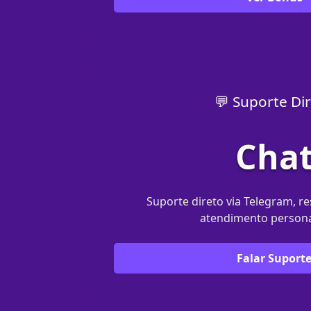
💬 Suporte Di
Cha
Suporte direto via Telegram, r
atendimento persona
Falar Suport