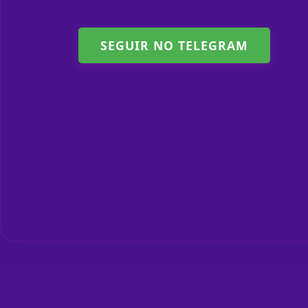
SEGUIR NO TELEGRAM