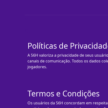
Políticas de Privacida
A 56H valoriza a privacidade de seus usuár
canais de comunicação. Todos os dados cole
jogadores.
Termos e Condições
Os usuários da 56H concordam em respeitar 