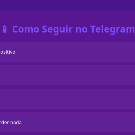
📱 Como Seguir no Telegram
ositivo
erder nada