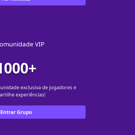
Comunidade VIP
1000+
unidade exclusiva de jogadores e
rtilhe experiências!
Entrar Grupo