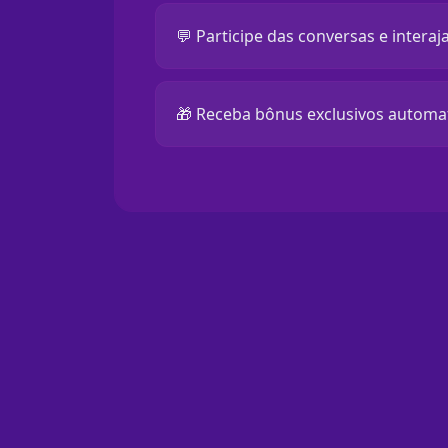
💬 Participe das conversas e interaj
🎁 Receba bônus exclusivos autom