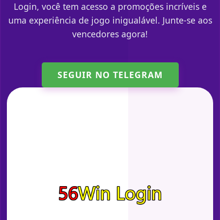
Login, você tem acesso a promoções incríveis e
uma experiência de jogo inigualável. Junte-se aos
vencedores agora!
SEGUIR NO TELEGRAM