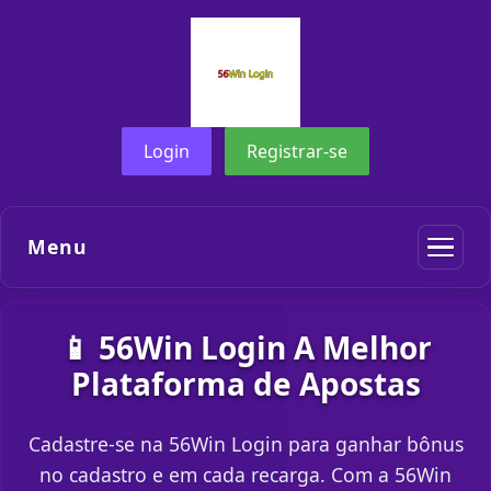
Login
Registrar-se
Menu
📱 56Win Login A Melhor
Plataforma de Apostas
Cadastre-se na 56Win Login para ganhar bônus
no cadastro e em cada recarga. Com a 56Win