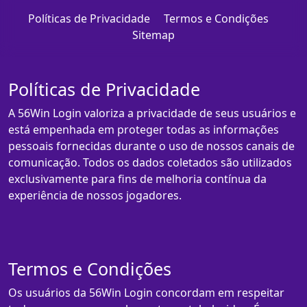
Políticas de Privacidade
Termos e Condições
Sitemap
Políticas de Privacidade
A 56Win Login valoriza a privacidade de seus usuários e
está empenhada em proteger todas as informações
pessoais fornecidas durante o uso de nossos canais de
comunicação. Todos os dados coletados são utilizados
exclusivamente para fins de melhoria contínua da
experiência de nossos jogadores.
Termos e Condições
Os usuários da 56Win Login concordam em respeitar