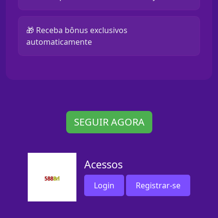
🎁 Receba bônus exclusivos
automaticamente
SEGUIR AGORA
Acessos
Login
Registrar-se