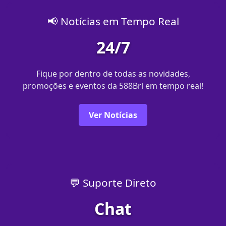
📢 Notícias em Tempo Real
24/7
Fique por dentro de todas as novidades,
promoções e eventos da 588Brl em tempo real!
Ver Notícias
💬 Suporte Direto
Chat