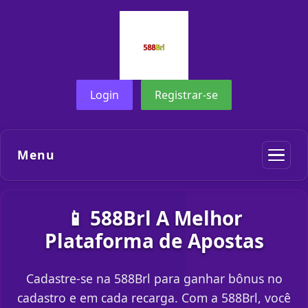
Login
Registrar-se
Menu
📱 588Brl A Melhor
Plataforma de Apostas
Cadastre-se na 588Brl para ganhar bônus no
cadastro e em cada recarga. Com a 588Brl, você