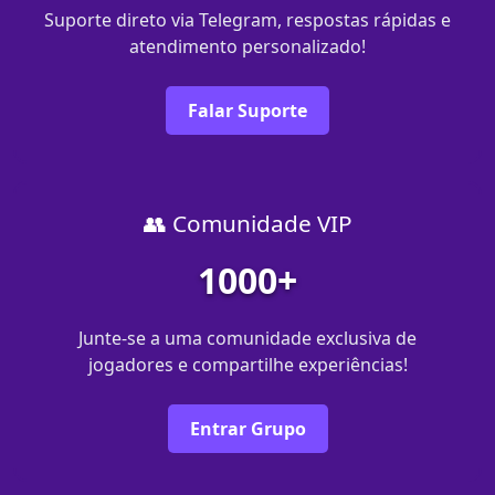
Suporte direto via Telegram, respostas rápidas e
atendimento personalizado!
Falar Suporte
👥 Comunidade VIP
1000+
Junte-se a uma comunidade exclusiva de
jogadores e compartilhe experiências!
Entrar Grupo