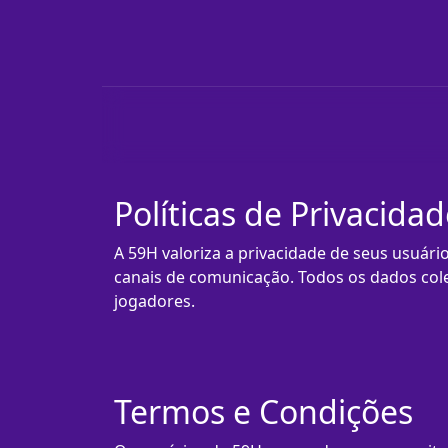
Políticas de Privacida
A 59H valoriza a privacidade de seus usuár
canais de comunicação. Todos os dados cole
jogadores.
Termos e Condições