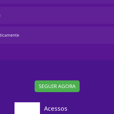
a
aticamente
SEGUIR AGORA
Acessos