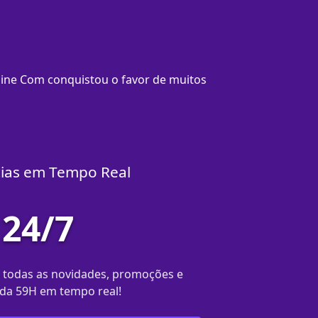
line Com conquistou o favor de muitos
cias em Tempo Real
24/7
e todas as novidades, promoções e
 da 59H em tempo real!