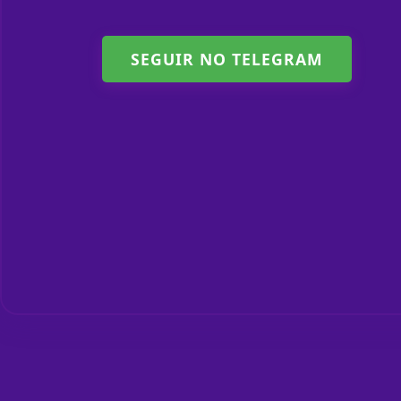
SEGUIR NO TELEGRAM