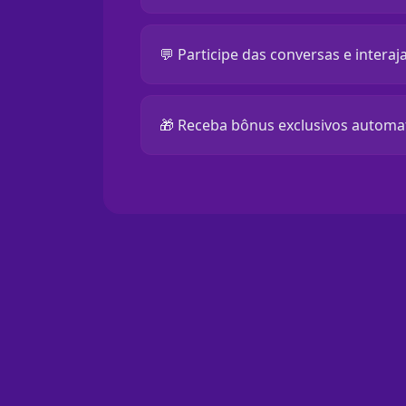
💬 Participe das conversas e interaj
🎁 Receba bônus exclusivos autom