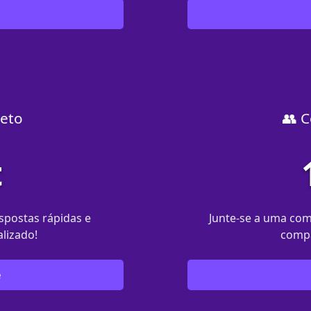
reto
👥 
t
espostas rápidas e
Junte-se a uma com
lizado!
compa
e