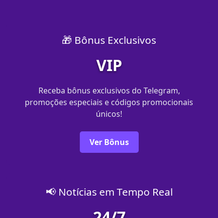
🎁 Bônus Exclusivos
VIP
Receba bônus exclusivos do Telegram,
promoções especiais e códigos promocionais
únicos!
Ver Bônus
📢 Notícias em Tempo Real
24/7