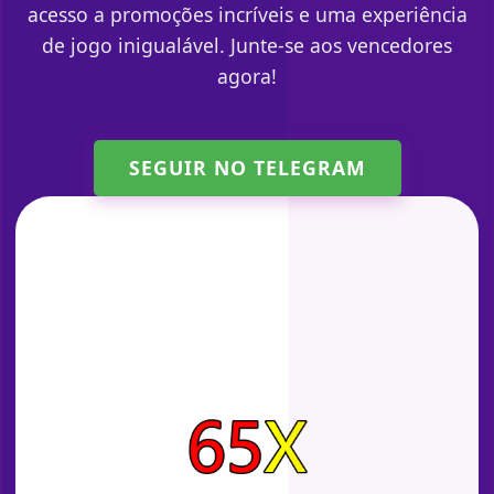
acesso a promoções incríveis e uma experiência
de jogo inigualável. Junte-se aos vencedores
agora!
SEGUIR NO TELEGRAM