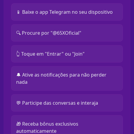
📱 Baixe o app Telegram no seu dispositivo
🔍 Procure por "@65XOficial"
👆 Toque em "Entrar" ou "Join"
🔔 Ative as notificações para não perder
nada
💬 Participe das conversas e interaja
🎁 Receba bônus exclusivos
automaticamente