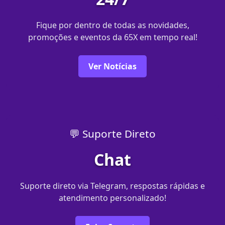
Fique por dentro de todas as novidades,
promoções e eventos da 65X em tempo real!
Ver Notícias
💬 Suporte Direto
Chat
Suporte direto via Telegram, respostas rápidas e
atendimento personalizado!