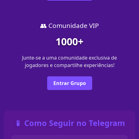
👥 Comunidade VIP
1000+
Junte-se a uma comunidade exclusiva de
jogadores e compartilhe experiências!
Entrar Grupo
📱 Como Seguir no Telegram