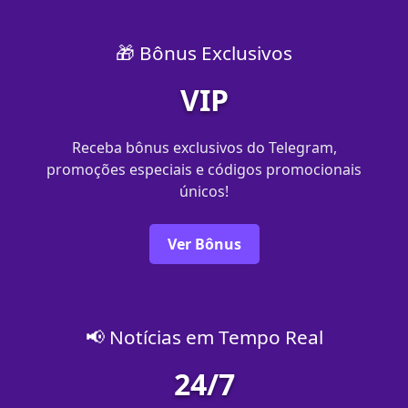
🎁 Bônus Exclusivos
VIP
Receba bônus exclusivos do Telegram,
promoções especiais e códigos promocionais
únicos!
Ver Bônus
📢 Notícias em Tempo Real
24/7