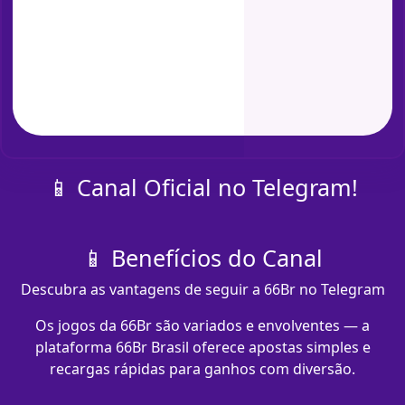
📱 Canal Oficial no Telegram!
📱 Benefícios do Canal
Descubra as vantagens de seguir a 66Br no Telegram
Os jogos da 66Br são variados e envolventes — a
plataforma 66Br Brasil oferece apostas simples e
recargas rápidas para ganhos com diversão.