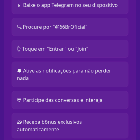
📱 Baixe o app Telegram no seu dispositivo
🔍 Procure por "@66BrOficial"
👆 Toque em "Entrar" ou "Join"
🔔 Ative as notificações para não perder
nada
💬 Participe das conversas e interaja
🎁 Receba bônus exclusivos
automaticamente