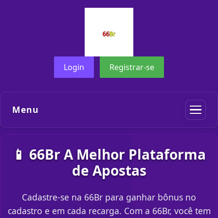
Login
Registrar-se
Menu
📱 66Br A Melhor Plataforma
de Apostas
Cadastre-se na 66Br para ganhar bônus no
cadastro e em cada recarga. Com a 66Br, você tem