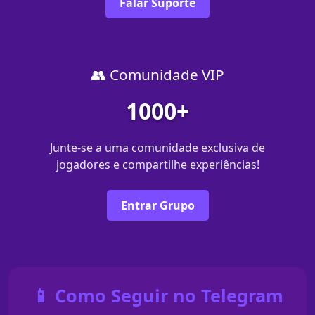
Falar Suporte
👥 Comunidade VIP
1000+
Junte-se a uma comunidade exclusiva de
jogadores e compartilhe experiências!
Entrar Grupo
📱 Como Seguir no Telegram