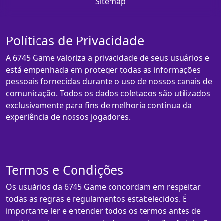
Sitemap
Políticas de Privacidade
A 6745 Game valoriza a privacidade de seus usuários e
está empenhada em proteger todas as informações
pessoais fornecidas durante o uso de nossos canais de
comunicação. Todos os dados coletados são utilizados
exclusivamente para fins de melhoria contínua da
experiência de nossos jogadores.
Termos e Condições
Os usuários da 6745 Game concordam em respeitar
todas as regras e regulamentos estabelecidos. É
importante ler e entender todos os termos antes de