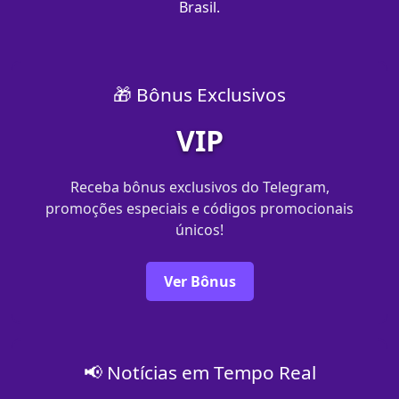
Brasil.
🎁 Bônus Exclusivos
VIP
Receba bônus exclusivos do Telegram,
promoções especiais e códigos promocionais
únicos!
Ver Bônus
📢 Notícias em Tempo Real