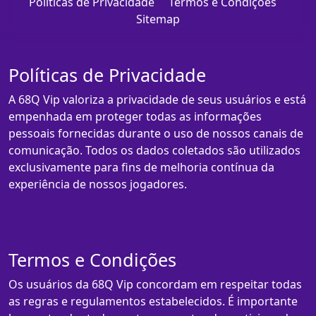
Políticas de Privacidade
Termos e Condições
Sitemap
Políticas de Privacidade
A 68Q Vip valoriza a privacidade de seus usuários e está
empenhada em proteger todas as informações
pessoais fornecidas durante o uso de nossos canais de
comunicação. Todos os dados coletados são utilizados
exclusivamente para fins de melhoria contínua da
experiência de nossos jogadores.
Termos e Condições
Os usuários da 68Q Vip concordam em respeitar todas
as regras e regulamentos estabelecidos. É importante