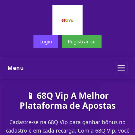
Login
Registrar-se
Menu
📱 68Q Vip A Melhor
Plataforma de Apostas
Cadastre-se na 68Q Vip para ganhar bônus no
cadastro e em cada recarga. Com a 68Q Vip, você