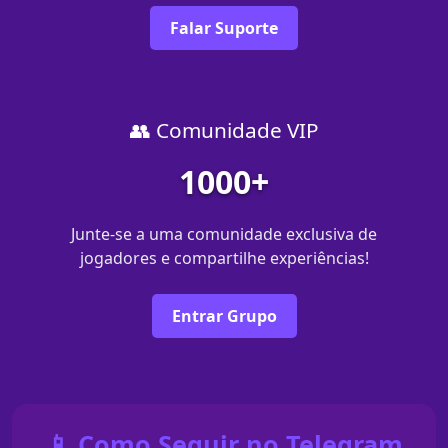
Falar Suporte
👥 Comunidade VIP
1000+
Junte-se a uma comunidade exclusiva de
jogadores e compartilhe experiências!
Entrar Grupo
📱 Como Seguir no Telegram