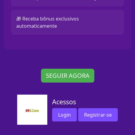
🎁 Receba bônus exclusivos
automaticamente
SEGUIR AGORA
Acessos
Login
Registrar-se