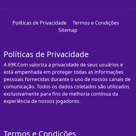
Políticas de Privacidade
Termos e Condições
Sitemap
Políticas de Privacidade
A 69K.Com valoriza a privacidade de seus usuários e
está empenhada em proteger todas as informações
pessoais fornecidas durante o uso de nossos canais de
comunicação. Todos os dados coletados são utilizados
exclusivamente para fins de melhoria contínua da
experiência de nossos jogadores.
Termos e Condições