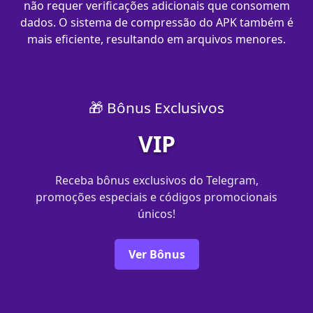
não requer verificações adicionais que consomem
dados. O sistema de compressão do APK também é
mais eficiente, resultando em arquivos menores.
🎁 Bônus Exclusivos
VIP
Receba bônus exclusivos do Telegram,
promoções especiais e códigos promocionais
únicos!
Ver Bônus