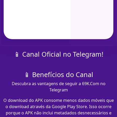
📱 Canal Oficial no Telegram!
📱 Benefícios do Canal
Descubra as vantagens de seguir a 69K.Com no
Telegram
O download do APK consome menos dados móveis que
o download através da Google Play Store. Isso ocorre
porque o APK não inclui metadados desnecessários e