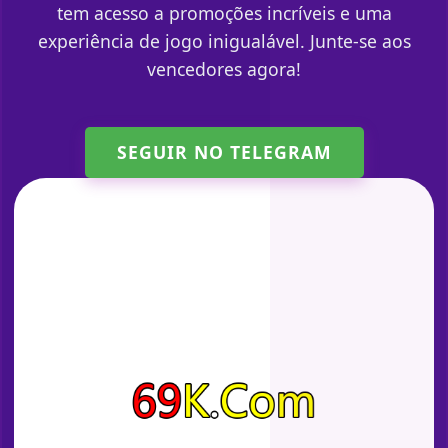
tem acesso a promoções incríveis e uma
experiência de jogo inigualável. Junte-se aos
vencedores agora!
SEGUIR NO TELEGRAM