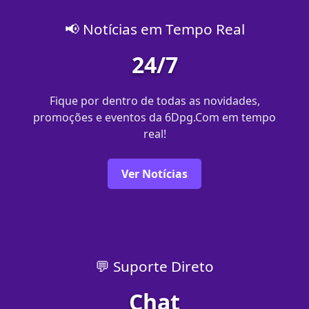
📢 Notícias em Tempo Real
24/7
Fique por dentro de todas as novidades,
promoções e eventos da 6Dpg.Com em tempo
real!
Ver Notícias
💬 Suporte Direto
Chat