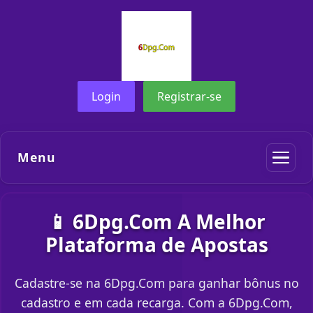
Login
Registrar-se
Menu
📱 6Dpg.Com A Melhor
Plataforma de Apostas
Cadastre-se na 6Dpg.Com para ganhar bônus no
cadastro e em cada recarga. Com a 6Dpg.Com,