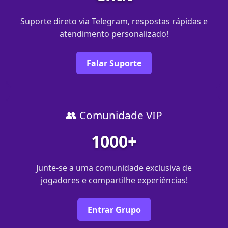
Suporte direto via Telegram, respostas rápidas e
atendimento personalizado!
Falar Suporte
👥 Comunidade VIP
1000+
Junte-se a uma comunidade exclusiva de
jogadores e compartilhe experiências!
Entrar Grupo