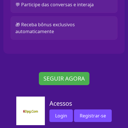
💬 Participe das conversas e interaja
🎁 Receba bônus exclusivos
automaticamente
SEGUIR AGORA
Acessos
Login
Registrar-se