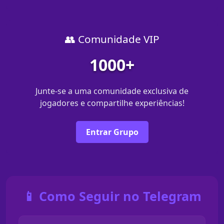
👥 Comunidade VIP
1000+
Junte-se a uma comunidade exclusiva de
jogadores e compartilhe experiências!
Entrar Grupo
📱 Como Seguir no Telegram