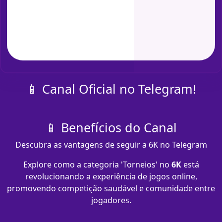
📱 Canal Oficial no Telegram!
📱 Benefícios do Canal
Descubra as vantagens de seguir a 6K no Telegram
Explore como a categoria 'Torneios' no
6K
está
revolucionando a experiência de jogos online,
promovendo competição saudável e comunidade entre
jogadores.