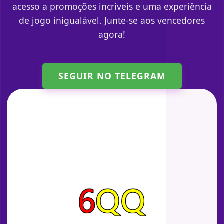
acesso a promoções incríveis e uma experiência
de jogo inigualável. Junte-se aos vencedores
agora!
SEGUIR NO TELEGRAM