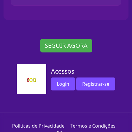
SEGUIR AGORA
Acessos
Login
Registrar-se
Políticas de Privacidade
Termos e Condições