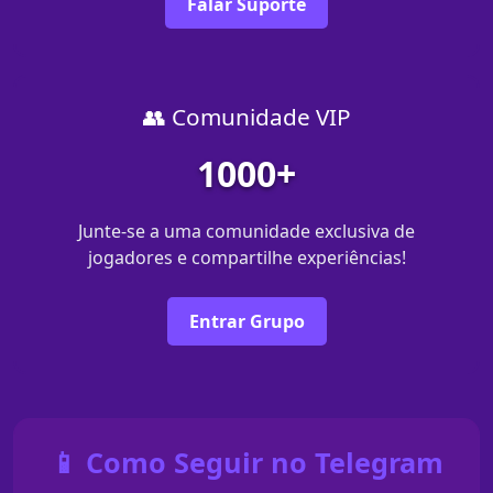
Falar Suporte
👥 Comunidade VIP
1000+
Junte-se a uma comunidade exclusiva de
jogadores e compartilhe experiências!
Entrar Grupo
📱 Como Seguir no Telegram