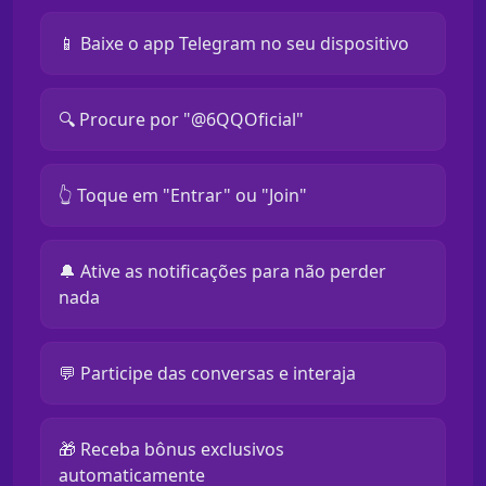
📱 Baixe o app Telegram no seu dispositivo
🔍 Procure por "@6QQOficial"
👆 Toque em "Entrar" ou "Join"
🔔 Ative as notificações para não perder
nada
💬 Participe das conversas e interaja
🎁 Receba bônus exclusivos
automaticamente