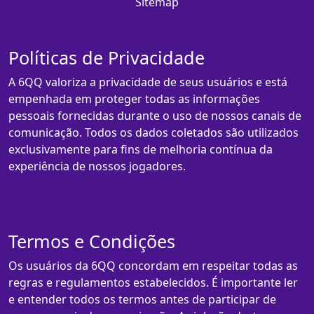
Sitemap
Políticas de Privacidade
A 6QQ valoriza a privacidade de seus usuários e está
empenhada em proteger todas as informações
pessoais fornecidas durante o uso de nossos canais de
comunicação. Todos os dados coletados são utilizados
exclusivamente para fins de melhoria contínua da
experiência de nossos jogadores.
Termos e Condições
Os usuários da 6QQ concordam em respeitar todas as
regras e regulamentos estabelecidos. É importante ler
e entender todos os termos antes de participar de