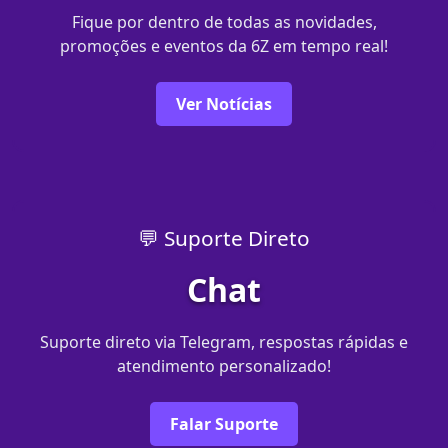
Fique por dentro de todas as novidades,
promoções e eventos da 6Z em tempo real!
Ver Notícias
💬 Suporte Direto
Chat
Suporte direto via Telegram, respostas rápidas e
atendimento personalizado!
Falar Suporte