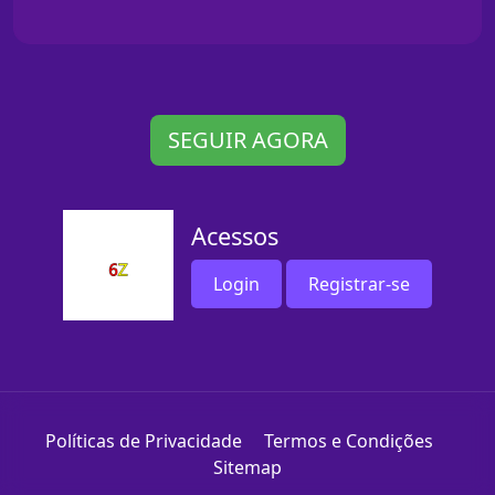
SEGUIR AGORA
Acessos
Login
Registrar-se
Políticas de Privacidade
Termos e Condições
Sitemap