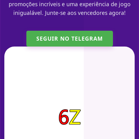
promoções incríveis e uma experiência de jogo
inigualável. Junte-se aos vencedores agora!
SEGUIR NO TELEGRAM