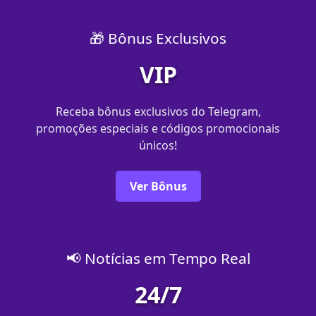
🎁 Bônus Exclusivos
VIP
Receba bônus exclusivos do Telegram,
promoções especiais e códigos promocionais
únicos!
Ver Bônus
📢 Notícias em Tempo Real
24/7