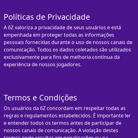
Políticas de Privacidade
A 6Z valoriza a privacidade de seus usuários e está
empenhada em proteger todas as informações
pessoais fornecidas durante o uso de nossos canais de
comunicação. Todos os dados coletados são utilizados
exclusivamente para fins de melhoria contínua da
experiência de nossos jogadores.
Termos e Condições
Os usuários da 6Z concordam em respeitar todas as
regras e regulamentos estabelecidos. É importante ler
e entender todos os termos antes de participar de
nossos canais de comunicação. A violação destes
termos pode resultar em penalizações ou na