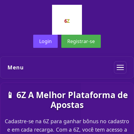
Login
Registrar-se
Menu
📱 6Z A Melhor Plataforma de
Apostas
Cadastre-se na 6Z para ganhar bônus no cadastro
e em cada recarga. Com a 6Z, você tem acesso a