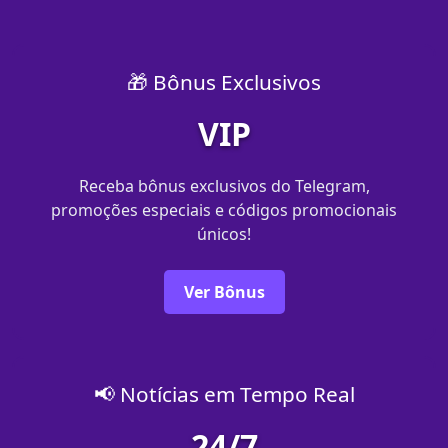
🎁 Bônus Exclusivos
VIP
Receba bônus exclusivos do Telegram,
promoções especiais e códigos promocionais
únicos!
Ver Bônus
📢 Notícias em Tempo Real
24/7