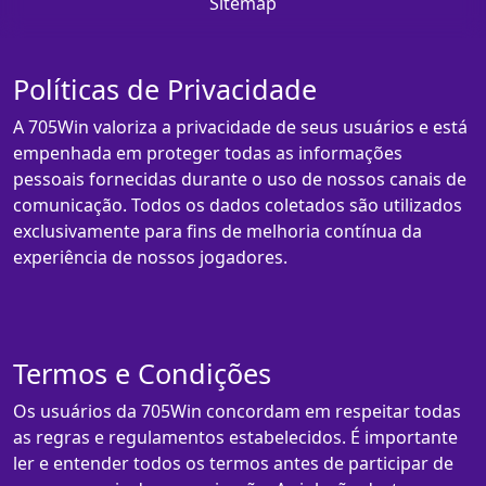
Sitemap
Políticas de Privacidade
A 705Win valoriza a privacidade de seus usuários e está
empenhada em proteger todas as informações
pessoais fornecidas durante o uso de nossos canais de
comunicação. Todos os dados coletados são utilizados
exclusivamente para fins de melhoria contínua da
experiência de nossos jogadores.
Termos e Condições
Os usuários da 705Win concordam em respeitar todas
as regras e regulamentos estabelecidos. É importante
ler e entender todos os termos antes de participar de