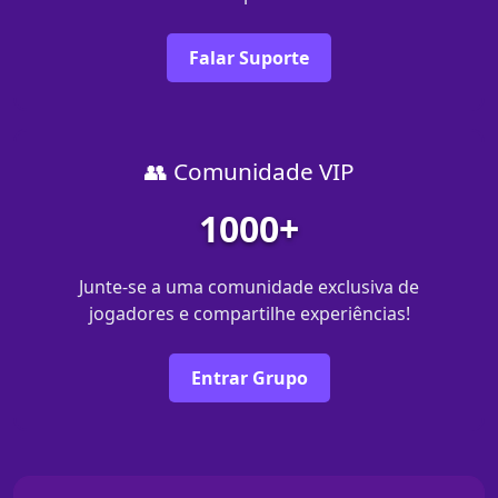
Falar Suporte
👥 Comunidade VIP
1000+
Junte-se a uma comunidade exclusiva de
jogadores e compartilhe experiências!
Entrar Grupo