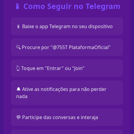
📱 Como Seguir no Telegram
📱 Baixe o app Telegram no seu dispositivo
🔍 Procure por "@755T PlataformaOficial"
👆 Toque em "Entrar" ou "Join"
🔔 Ative as notificações para não perder
nada
💬 Participe das conversas e interaja