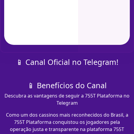
📱 Canal Oficial no Telegram!
📱 Benefícios do Canal
Descubra as vantagens de seguir a 755T Plataforma no
Telegram
Como um dos cassinos mais reconhecidos do Brasil, a
755T Plataforma conquistou os jogadores pela
operação justa e transparente na plataforma 755T