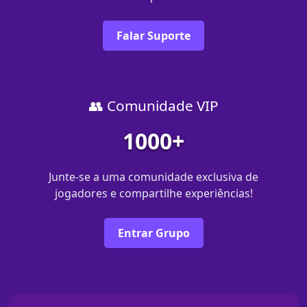
Falar Suporte
👥 Comunidade VIP
1000+
Junte-se a uma comunidade exclusiva de
jogadores e compartilhe experiências!
Entrar Grupo