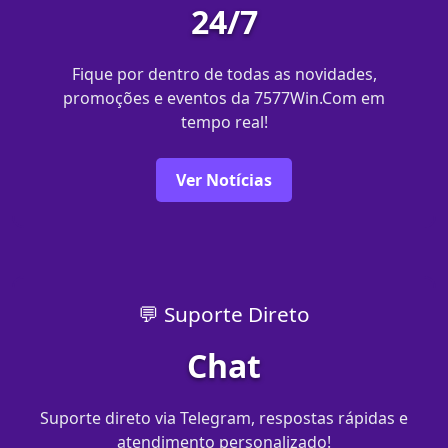
24/7
Fique por dentro de todas as novidades,
promoções e eventos da 7577Win.Com em
tempo real!
Ver Notícias
💬 Suporte Direto
Chat
Suporte direto via Telegram, respostas rápidas e
atendimento personalizado!