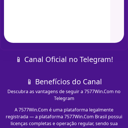
📱 Canal Oficial no Telegram!
📱 Benefícios do Canal
Descubra as vantagens de seguir a 7577Win.Com no
Telegram
A 7577Win.Com é uma plataforma legalmente
registrada — a plataforma 7577Win.Com Brasil possui
licenças completas e operação regular, sendo sua