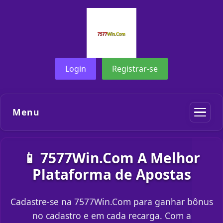
Login
Registrar-se
Menu
📱 7577Win.Com A Melhor
Plataforma de Apostas
Cadastre-se na 7577Win.Com para ganhar bônus
no cadastro e em cada recarga. Com a