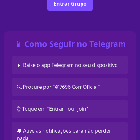
Entrar Grupo
📱 Como Seguir no Telegram
📱 Baixe o app Telegram no seu dispositivo
🔍 Procure por "@7696 ComOficial"
👆 Toque em "Entrar" ou "Join"
🔔 Ative as notificações para não perder
nada