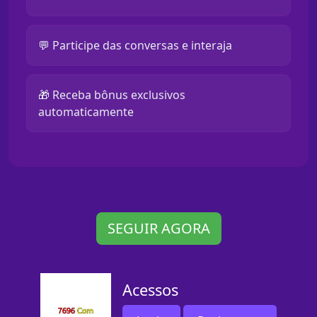
💬 Participe das conversas e interaja
🎁 Receba bônus exclusivos
automaticamente
SEGUIR AGORA
Acessos