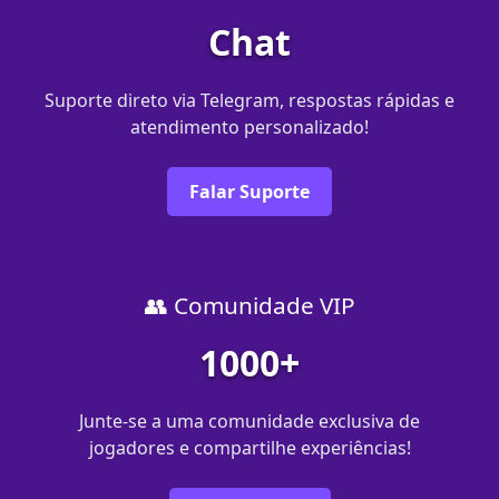
Chat
Suporte direto via Telegram, respostas rápidas e
atendimento personalizado!
Falar Suporte
👥 Comunidade VIP
1000+
Junte-se a uma comunidade exclusiva de
jogadores e compartilhe experiências!