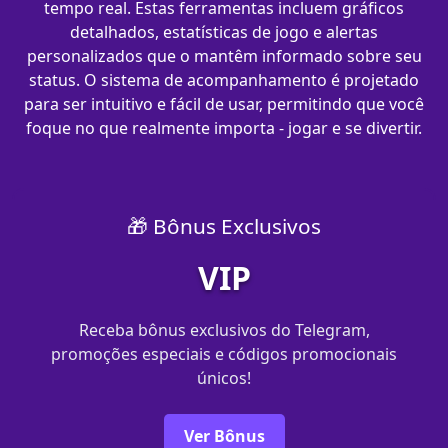
tempo real. Estas ferramentas incluem gráficos
detalhados, estatísticas de jogo e alertas
personalizados que o mantêm informado sobre seu
status. O sistema de acompanhamento é projetado
para ser intuitivo e fácil de usar, permitindo que você
foque no que realmente importa - jogar e se divertir.
🎁 Bônus Exclusivos
VIP
Receba bônus exclusivos do Telegram,
promoções especiais e códigos promocionais
únicos!
Ver Bônus