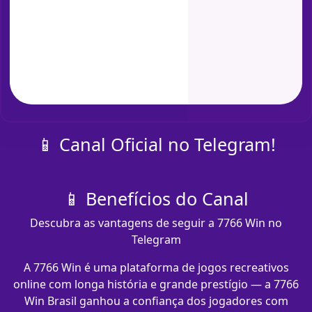
📱 Canal Oficial no Telegram!
📱 Benefícios do Canal
Descubra as vantagens de seguir a 7766 Win no
Telegram
A 7766 Win é uma plataforma de jogos recreativos
online com longa história e grande prestígio — a 7766
Win Brasil ganhou a confiança dos jogadores com