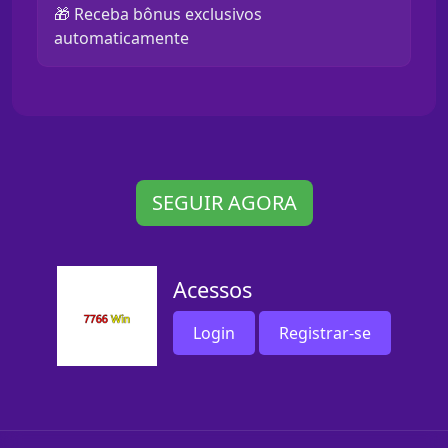
🎁 Receba bônus exclusivos
automaticamente
SEGUIR AGORA
Acessos
Login
Registrar-se