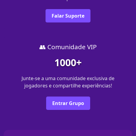
Falar Suporte
👥 Comunidade VIP
1000+
Junte-se a uma comunidade exclusiva de
jogadores e compartilhe experiências!
Entrar Grupo