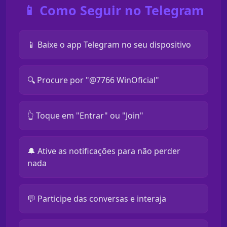
📱 Como Seguir no Telegram
📱 Baixe o app Telegram no seu dispositivo
🔍 Procure por "@7766 WinOficial"
👆 Toque em "Entrar" ou "Join"
🔔 Ative as notificações para não perder
nada
💬 Participe das conversas e interaja