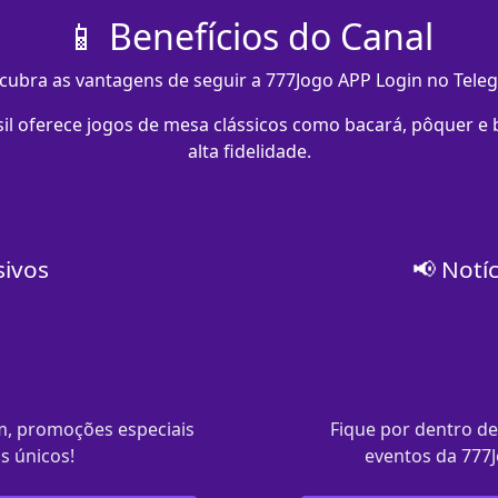
📱 Benefícios do Canal
cubra as vantagens de seguir a 777Jogo APP Login no Tele
il oferece jogos de mesa clássicos como bacará, pôquer e
alta fidelidade.
sivos
📢 Notí
m, promoções especiais
Fique por dentro d
s únicos!
eventos da 777