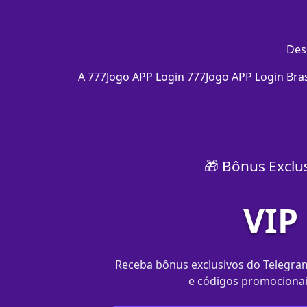
Des
A 777Jogo APP Login 777Jogo APP Login Bras
🎁 Bônus Exclu
VIP
Receba bônus exclusivos do Telegra
e códigos promocionai