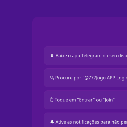
📱 Baixe o app Telegram no seu disp
🔍 Procure por "@777Jogo APP Login
👆 Toque em "Entrar" ou "Join"
🔔 Ative as notificações para não p