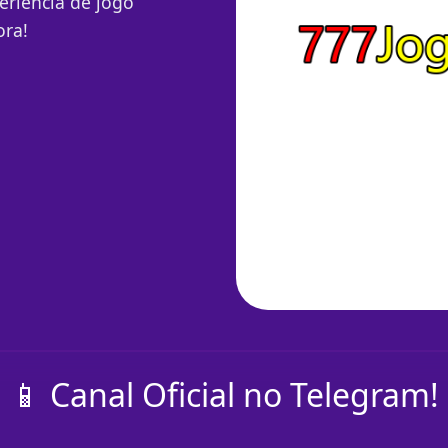
eriência de jogo
ora!
📱 Canal Oficial no Telegram!