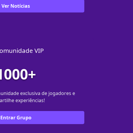
Ver Notícias
Comunidade VIP
1000+
unidade exclusiva de jogadores e
rtilhe experiências!
Entrar Grupo