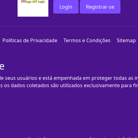
Login
Registrar-se
Políticas de Privacidade
Termos e Condições
Sitemap
de
 de seus usuários e está empenhada em proteger todas as 
 os dados coletados são utilizados exclusivamente para fi