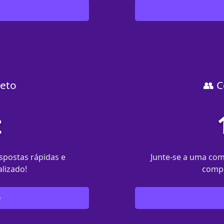
reto
👥 
t
espostas rápidas e
Junte-se a uma com
lizado!
compa
e