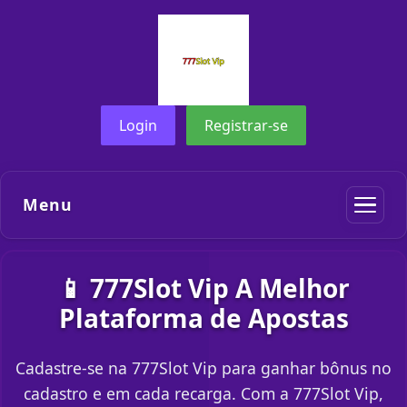
Login
Registrar-se
Menu
📱 777Slot Vip A Melhor
Plataforma de Apostas
Cadastre-se na 777Slot Vip para ganhar bônus no
cadastro e em cada recarga. Com a 777Slot Vip,