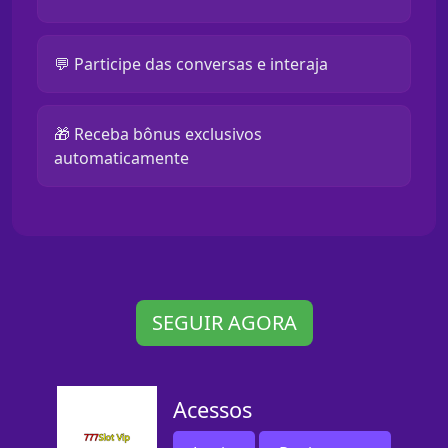
💬 Participe das conversas e interaja
🎁 Receba bônus exclusivos
automaticamente
SEGUIR AGORA
Acessos