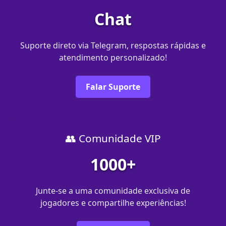
Chat
Suporte direto via Telegram, respostas rápidas e
atendimento personalizado!
Falar Suporte
👥 Comunidade VIP
1000+
Junte-se a uma comunidade exclusiva de
jogadores e compartilhe experiências!