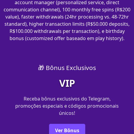
account manager (personalized service, direct
communication channel), 100 monthly free spins (R$200
value), faster withdrawals (24hr processing vs. 48-72hr
standard), higher transaction limits (R$50.000 deposits,
R$100.000 withdrawals per transaction), e birthday
bonus (customized offer baseado em play history).
🎁 Bônus Exclusivos
VIP
Receba bônus exclusivos do Telegram,
promoções especiais e códigos promocionais
únicos!
Ver Bônus