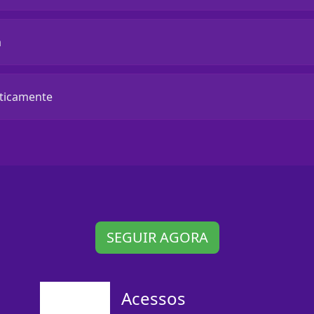
a
aticamente
SEGUIR AGORA
Acessos