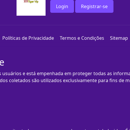
Login
Registrar-se
Políticas de Privacidade
Termos e Condições
Sitemap
de
eus usuários e está empenhada em proteger todas as inform
os coletados são utilizados exclusivamente para fins de m