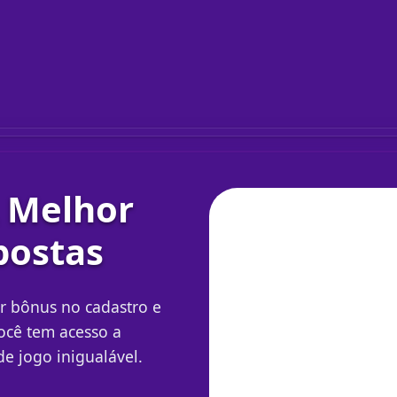
A Melhor
postas
r bônus no cadastro e
ocê tem acesso a
e jogo inigualável.