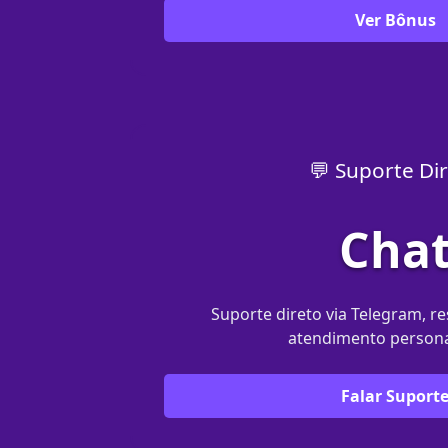
Ver Bônus
💬 Suporte Di
Cha
Suporte direto via Telegram, r
atendimento persona
Falar Suport