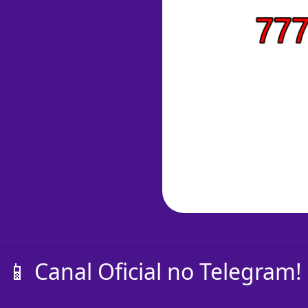
📱 Canal Oficial no Telegram!