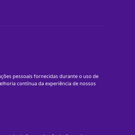
ações pessoais fornecidas durante o uso de
elhoria contínua da experiência de nossos