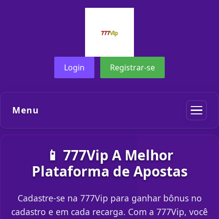
Login
Registrar-se
Menu
📱 777Vip A Melhor
Plataforma de Apostas
Cadastre-se na 777Vip para ganhar bônus no
cadastro e em cada recarga. Com a 777Vip, você