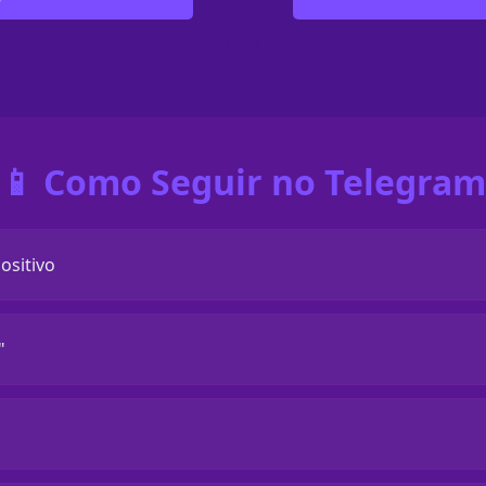
📱 Como Seguir no Telegram
ositivo
"