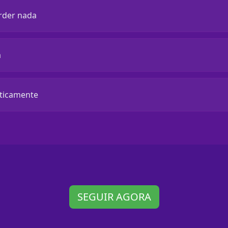
erder nada
a
aticamente
SEGUIR AGORA