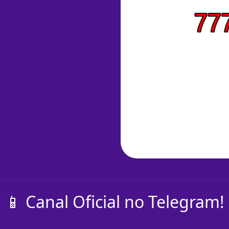
📱 Canal Oficial no Telegram!