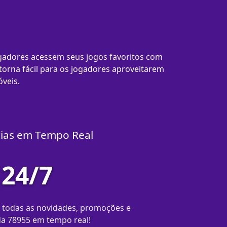
jogadores acessem seus jogos favoritos com
torna fácil para os jogadores aproveitarem
óveis.
cias em Tempo Real
24/7
e todas as novidades, promoções e
da 78955 em tempo real!