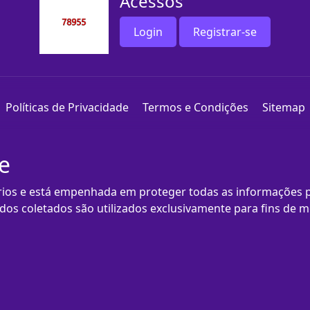
Acessos
Login
Registrar-se
Políticas de Privacidade
Termos e Condições
Sitemap
de
ários e está empenhada em proteger todas as informações 
os coletados são utilizados exclusivamente para fins de m