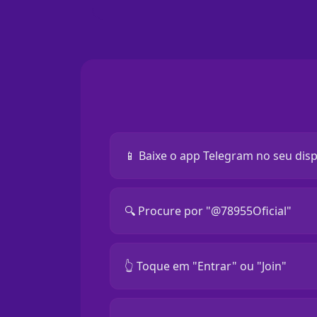
📱 Baixe o app Telegram no seu disp
🔍 Procure por "@78955Oficial"
👆 Toque em "Entrar" ou "Join"