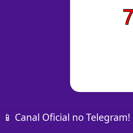
📱 Canal Oficial no Telegram!