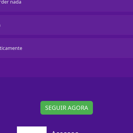
erder nada
a
aticamente
SEGUIR AGORA