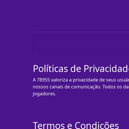
Políticas de Privacida
A 78955 valoriza a privacidade de seus usu
nossos canais de comunicação. Todos os dad
jogadores.
Termos e Condições