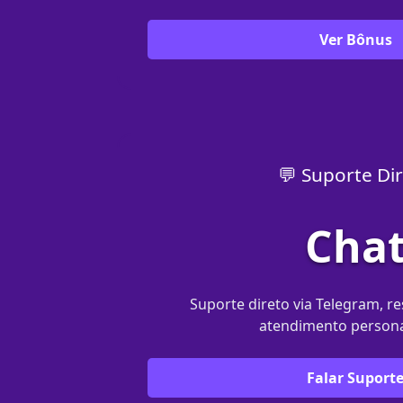
Ver Bônus
💬 Suporte Di
Cha
Suporte direto via Telegram, r
atendimento persona
Falar Suport