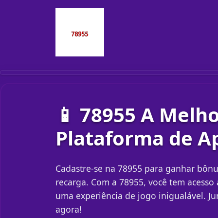
📱 78955 A Melh
Plataforma de A
Cadastre-se na 78955 para ganhar bônu
recarga. Com a 78955, você tem acesso 
uma experiência de jogo inigualável. J
agora!