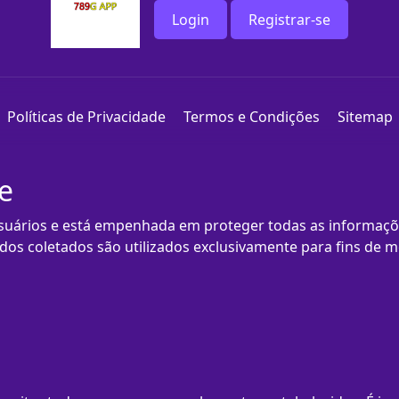
Login
Registrar-se
Políticas de Privacidade
Termos e Condições
Sitemap
de
usuários e está empenhada em proteger todas as informaçõ
os coletados são utilizados exclusivamente para fins de m