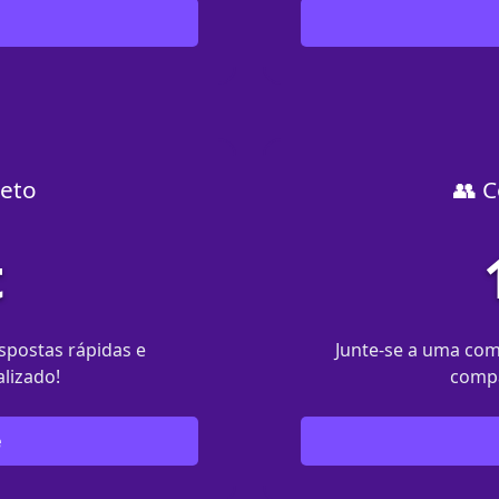
reto
👥 
t
espostas rápidas e
Junte-se a uma com
lizado!
compa
e