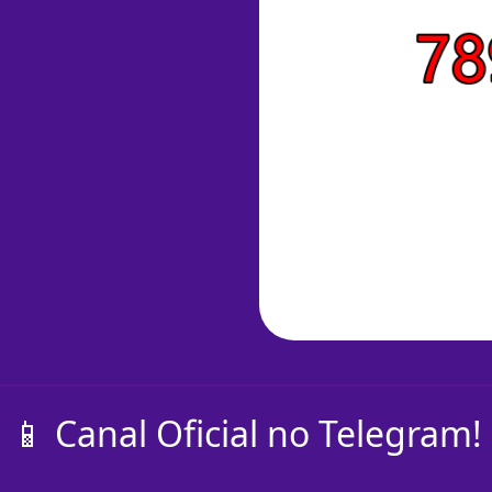
📱 Canal Oficial no Telegram!