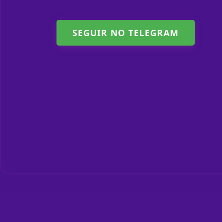
SEGUIR NO TELEGRAM