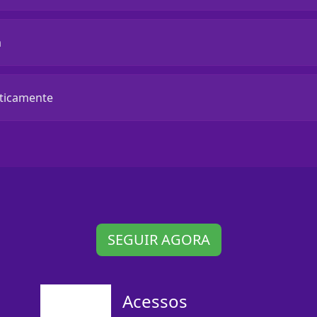
a
aticamente
SEGUIR AGORA
Acessos