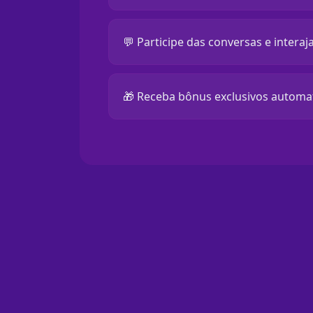
💬 Participe das conversas e interaj
🎁 Receba bônus exclusivos autom