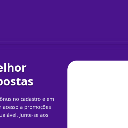
elhor
postas
ônus no cadastro e em
m acesso a promoções
ualável. Junte-se aos