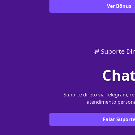
Ver Bônus
💬 Suporte Di
Cha
Suporte direto via Telegram, r
atendimento persona
Falar Suport