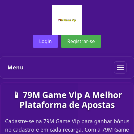
Login
Registrar-se
Menu
📱 79M Game Vip A Melhor
Plataforma de Apostas
Cadastre-se na 79M Game Vip para ganhar bônus
no cadastro e em cada recarga. Com a 79M Game