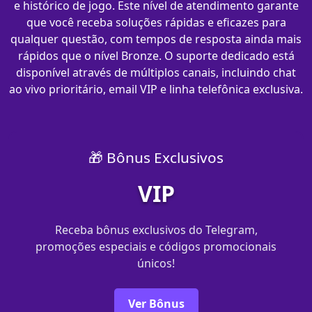
e histórico de jogo. Este nível de atendimento garante
que você receba soluções rápidas e eficazes para
qualquer questão, com tempos de resposta ainda mais
rápidos que o nível Bronze. O suporte dedicado está
disponível através de múltiplos canais, incluindo chat
ao vivo prioritário, email VIP e linha telefônica exclusiva.
🎁 Bônus Exclusivos
VIP
Receba bônus exclusivos do Telegram,
promoções especiais e códigos promocionais
únicos!
Ver Bônus