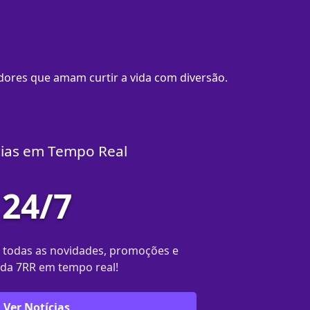
adores que amam curtir a vida com diversão.
cias em Tempo Real
24/7
e todas as novidades, promoções e
 da 7RR em tempo real!
Ver Notícias