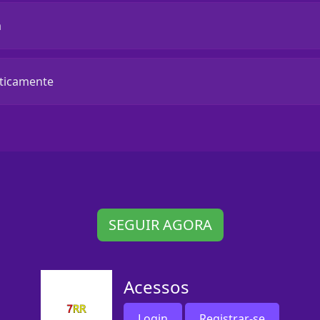
a
aticamente
SEGUIR AGORA
Acessos
Login
Registrar-se