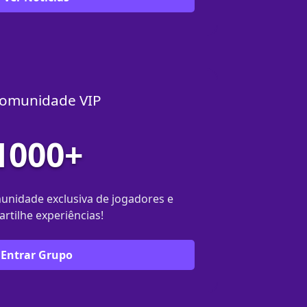
Comunidade VIP
1000+
unidade exclusiva de jogadores e
rtilhe experiências!
Entrar Grupo