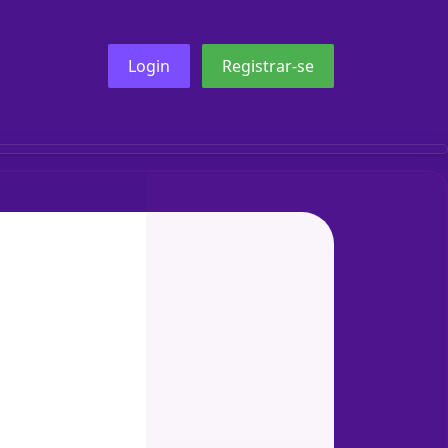
Login
Registrar-se