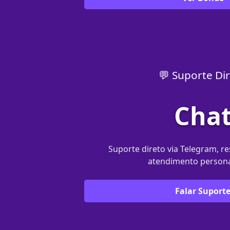
💬 Suporte Di
Cha
Suporte direto via Telegram, r
atendimento persona
Falar Suport