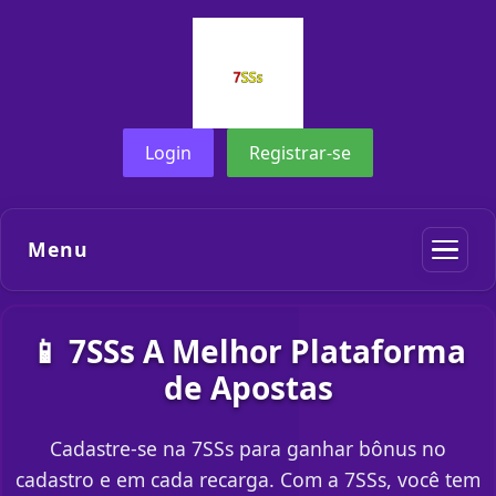
Login
Registrar-se
Menu
📱 7SSs A Melhor Plataforma
de Apostas
Cadastre-se na 7SSs para ganhar bônus no
cadastro e em cada recarga. Com a 7SSs, você tem