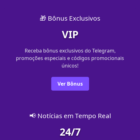
🎁 Bônus Exclusivos
VIP
Receba bônus exclusivos do Telegram,
promoções especiais e códigos promocionais
únicos!
Ver Bônus
📢 Notícias em Tempo Real
24/7